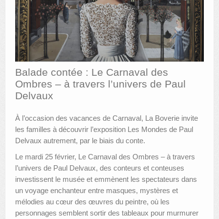
AUTRES LIEUX
ANIMATIONS DES MUSÉES
PUBLICATIONS
Balade contée : Le Carnaval des
LES APPELS À PROJETS
Ombres – à travers l’univers de Paul
Delvaux
LE PORTAIL DES COLLECTIONS
À l’occasion des vacances de Carnaval, La Boverie invite
les familles à découvrir l’exposition Les Mondes de Paul
Delvaux autrement, par le biais du conte.
Le mardi 25 février, Le Carnaval des Ombres – à travers
l’univers de Paul Delvaux, des conteurs et conteuses
investissent le musée et emmènent les spectateurs dans
un voyage enchanteur entre masques, mystères et
mélodies au cœur des œuvres du peintre, où les
personnages semblent sortir des tableaux pour murmurer