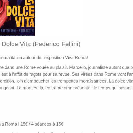
olce Vita (Federico Fellini)
néma italien autour de l’exposition Viva Roma!
ne dans une Rome vouée au plaisir. Marcello, journaliste autant que pa
est à l’affût de ragots pour sa revue. Ses virées dans Rome vont l’am
rdition, loin d’emboucher les trompettes moralisatrices, La dolce vita
érangeant. La mort est là, en trame omniprésente ; le temps qui passe 
iva Roma ! 15€ / 4 séances à 15€