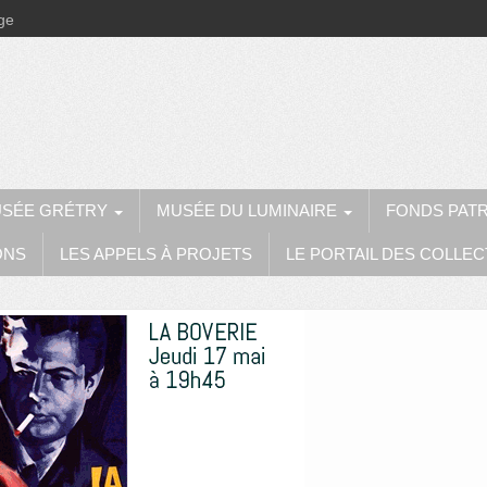
ège
SÉE GRÉTRY
MUSÉE DU LUMINAIRE
FONDS PAT
ONS
LES APPELS À PROJETS
LE PORTAIL DES COLLEC