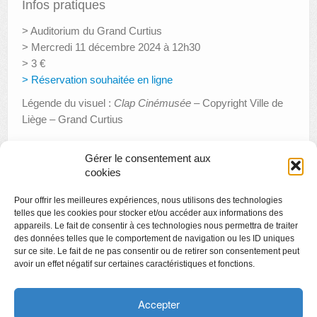
Infos pratiques
> Auditorium du Grand Curtius
> Mercredi 11 décembre 2024 à 12h30
> 3 €
> Réservation souhaitée en ligne
Légende du visuel :
Clap Cinémusée
– Copyright Ville de
Liège – Grand Curtius
Gérer le consentement aux
cookies
«
Apéro littéraire avec Pierre Kroll et Vinciane Despret
Pour offrir les meilleures expériences, nous utilisons des technologies
Cinémusée : Inde. La dessinatrice Rachita Taneja
»
telles que les cookies pour stocker et/ou accéder aux informations des
appareils. Le fait de consentir à ces technologies nous permettra de traiter
des données telles que le comportement de navigation ou les ID uniques
sur ce site. Le fait de ne pas consentir ou de retirer son consentement peut
avoir un effet négatif sur certaines caractéristiques et fonctions.
Copyright
Politique de confidentialité
Accepter
Chartes des engagements des opérateurs culturels