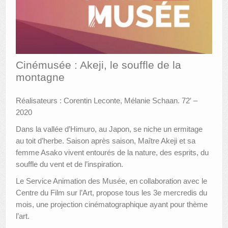
AUTRES LIEUX
ANIMATIONS DES MUSÉES
PUBLICATIONS
Cinémusée : Akeji, le souffle de la
montagne
LES APPELS À PROJETS
LE PORTAIL DES COLLECTIONS
Réalisateurs : Corentin Leconte, Mélanie Schaan. 72′ –
2020
Dans la vallée d’Himuro, au Japon, se niche un ermitage
au toit d’herbe. Saison après saison, Maître Akeji et sa
femme Asako vivent entourés de la nature, des esprits, du
souffle du vent et de l’inspiration.
Le Service Animation des Musée, en collaboration avec le
Centre du Film sur l’Art, propose tous les 3e mercredis du
mois, une projection cinématographique ayant pour thème
l’art.