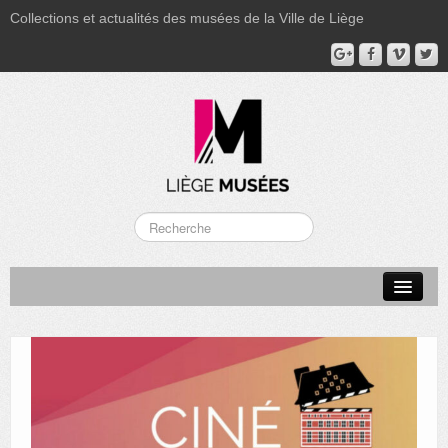
Collections et actualités des musées de la Ville de Liège
LA BOVERIE
GRAND CURTIUS
MUSÉE GRÉTRY
MUSÉE DU LUMINAIRE
FONDS PATRIMONIAUX