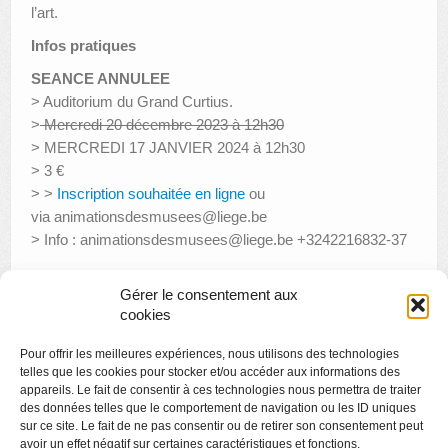
l’art.
Infos pratiques
SEANCE ANNULEE
> Auditorium du Grand Curtius.
>
Mercredi 20 décembre 2023 à 12h30
> MERCREDI 17 JANVIER 2024 à 12h30
> 3 €
> >
Inscription souhaitée en ligne
ou
via animationsdesmusees@liege.be
> Info : animationsdesmusees@liege.be +3242216832-37
Gérer le consentement aux
cookies
«
Visite thématique : l’art, Liège et la science préhistorique
Pour offrir les meilleures expériences, nous utilisons des technologies
Le Grand Curtius raconté par les étudiants de l’ULIEGE
»
telles que les cookies pour stocker et/ou accéder aux informations des
appareils. Le fait de consentir à ces technologies nous permettra de traiter
des données telles que le comportement de navigation ou les ID uniques
sur ce site. Le fait de ne pas consentir ou de retirer son consentement peut
avoir un effet négatif sur certaines caractéristiques et fonctions.