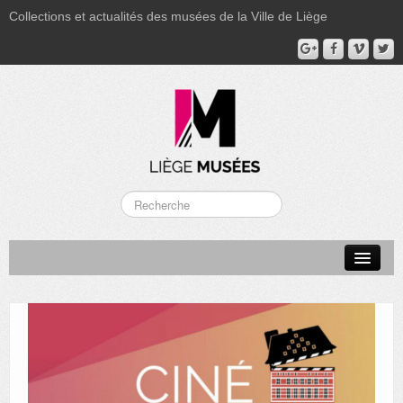
Collections et actualités des musées de la Ville de Liège
LA BOVERIE
GRAND CURTIUS
MUSÉE GRÉTRY
MUSÉE DU LUMINAIRE
FONDS PATRIMONIAUX