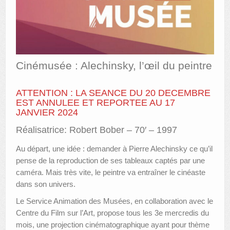
AUTRES LIEUX
ANIMATIONS DES MUSÉES
PUBLICATIONS
Cinémusée : Alechinsky, l’œil du peintre
LES APPELS À PROJETS
ATTENTION : LA SEANCE DU 20 DECEMBRE
LE PORTAIL DES COLLECTIONS
EST ANNULEE ET REPORTEE AU 17
JANVIER 2024
Réalisatrice: Robert Bober – 70′ – 1997
Au départ, une idée : demander à Pierre Alechinsky ce qu’il
pense de la reproduction de ses tableaux captés par une
caméra. Mais très vite, le peintre va entraîner le cinéaste
dans son univers.
Le Service Animation des Musées, en collaboration avec le
Centre du Film sur l’Art, propose tous les 3e mercredis du
mois, une projection cinématographique ayant pour thème