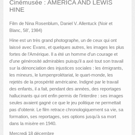
Cinémusée : AMERICA AND LEWIS
HINE
AUTRES LIEUX
Film de Nina Rosenblum, Daniel V. Allentuck (Noir et
ANIMATIONS DES MUSÉES
Blanc, 58’, 1984)
PUBLICATIONS
Hine est un très grand photographe, un de ceux qui ont
laissé avec Evans, et quelques autres, les images les plus
LES APPELS À PROJETS
fortes de l’Amérique. Il a été un homme d’un courage et
LE PORTAIL DES COLLECTIONS
d’une générosité admirables puisqu’il a axé tout son travail
sur la dénonciation des injustices sociales : les émigrants,
les mineurs, le lumpenprolétariat, le quart-monde, les
rejetés de la prospérité américaine. Indigné par le travail
des enfants, il a fait, pendant des années, des reportages
hallucinants qui ont enfin permis de l’interdire : ses images
seules avaient gagné ce que le jeu politique ne permettait
pas d’obtenir. Le film retrace chronologiquement sa vie, sa
formation, ses reportages, ses options jusqu’à sa mort
dans la misère en 1940.
Mercredi 18 décembre