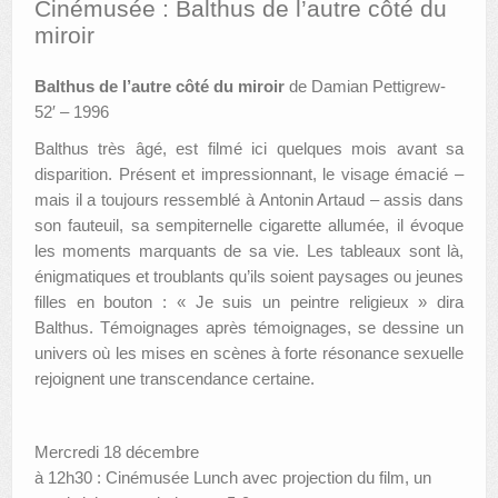
Cinémusée : Balthus de l’autre côté du
miroir
AUTRES LIEUX
Balthus de l’autre côté du miroir
de Damian Pettigrew-
ANIMATIONS DES MUSÉES
52′ – 1996
PUBLICATIONS
Balthus très âgé, est filmé ici quelques mois avant sa
disparition. Présent et impressionnant, le visage émacié –
LES APPELS À PROJETS
mais il a toujours ressemblé à Antonin Artaud – assis dans
LE PORTAIL DES COLLECTIONS
son fauteuil, sa sempiternelle cigarette allumée, il évoque
les moments marquants de sa vie. Les tableaux sont là,
énigmatiques et troublants qu’ils soient paysages ou jeunes
filles en bouton : « Je suis un peintre religieux » dira
Balthus. Témoignages après témoignages, se dessine un
univers où les mises en scènes à forte résonance sexuelle
rejoignent une transcendance certaine.
Mercredi 18 décembre
à 12h30 : Cinémusée Lunch avec projection du film, un