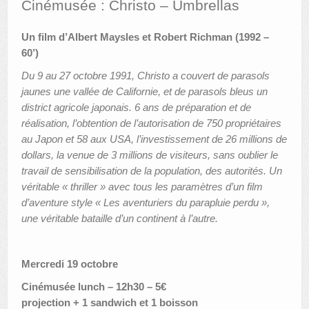
Cinémusée : Christo – Umbrellas
AUTRES LIEUX
Un film d’Albert Maysles et Robert Richman (1992 –
60’)
ANIMATIONS DES MUSÉES
Du 9 au 27 octobre 1991, Christo a couvert de parasols
PUBLICATIONS
jaunes une vallée de Californie, et de parasols bleus un
district agricole japonais. 6 ans de préparation et de
LES APPELS À PROJETS
réalisation, l’obtention de l’autorisation de 750 propriétaires
LE PORTAIL DES COLLECTIONS
au Japon et 58 aux USA, l’investissement de 26 millions de
dollars, la venue de 3 millions de visiteurs, sans oublier le
travail de sensibilisation de la population, des autorités. Un
véritable « thriller » avec tous les paramètres d’un film
d’aventure style « Les aventuriers du parapluie perdu »,
une véritable bataille d’un continent à l’autre.
Mercredi 19 octobre
Cinémusée lunch – 12h30 – 5€
projection + 1 sandwich et 1 boisson