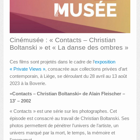
AUTRES LIEUX
ANIMATIONS DES MUSÉES
PUBLICATIONS
Cinémusée : « Contacts – Christian
Boltanski » et « La danse des ombres »
LES APPELS À PROJETS
LE PORTAIL DES COLLECTIONS
Ces films sont projetés dans le cadre de l
‘exposition
« Private Views »
, consacrée aux collections privées d’art
contemporain, à Liège, se déroulant du 28 avril au 13 août
2023 à la Boverie.
«Contacts – Christian Boltanski» de Alain Fleischer –
13′ – 2002
« Contacts » est une série sur les photographes. Cet
épisode est consacré au travail de Christian Boltanski. Ses
photos permettent de pénétrer l’univers de l’artiste, un
univers marqué par la mort, le temps, la mémoire et
l’anonymat.