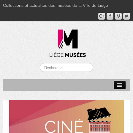
Collections et actualités des musées de la Ville de Liège
LA BOVERIE
GRAND CURTIUS
MUSÉE GRÉTRY
MUSÉE DU LUMINAIRE
FONDS PATRIMONIAUX