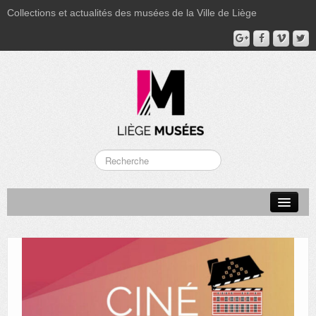
Collections et actualités des musées de la Ville de Liège
LA BOVERIE
GRAND CURTIUS
MUSÉE GRÉTRY
MUSÉE DU LUMINAIRE
FONDS PATRIMONIAUX