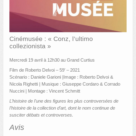
AUTRES LIEUX
ANIMATIONS DES MUSÉES
PUBLICATIONS
Cinémusée : « Conz, l’ultimo
collezionista »
LES APPELS À PROJETS
LE PORTAIL DES COLLECTIONS
Mercredi 19 avril à 12h30 au Grand Curtius
Film de Roberto Delvoi – 59′ – 2021
Scénario : Daniele Garioni |Image : Roberto Delvoi &
Nicola Righetti | Musique : Giuseppe Cordaro & Corrado
Nuccini | Montage : Vincent Schmitt
L’histoire de l’une des figures les plus controversées de
l’histoire de la collection d’art, dont le nom continue de
susciter débats et controverses.
Avis