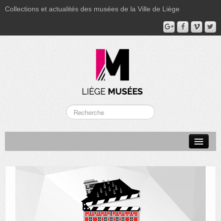
Collections et actualités des musées de la Ville de Liège
LA BOVERIE
GRAND CURTIUS
MUSÉE GRÉTRY
MUSÉE DU LUMINAIRE
FONDS PATRIMONIAUX