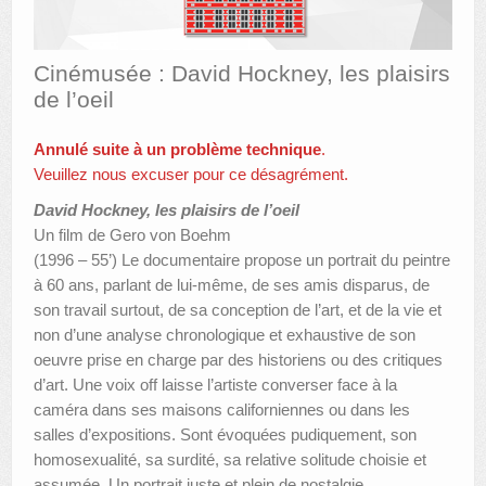
AUTRES LIEUX
Cinémusée : David Hockney, les plaisirs
ANIMATIONS DES MUSÉES
de l’oeil
PUBLICATIONS
Annulé suite à un problème technique
.
LES APPELS À PROJETS
Veuillez nous excuser pour ce désagrément.
David Hockney, les plaisirs de l’oeil
LE PORTAIL DES COLLECTIONS
Un film de Gero von Boehm
(1996 – 55’) Le documentaire propose un portrait du peintre
à 60 ans, parlant de lui-même, de ses amis disparus, de
son travail surtout, de sa conception de l’art, et de la vie et
non d’une analyse chronologique et exhaustive de son
oeuvre prise en charge par des historiens ou des critiques
d’art. Une voix off laisse l’artiste converser face à la
caméra dans ses maisons californiennes ou dans les
salles d’expositions. Sont évoquées pudiquement, son
homosexualité, sa surdité, sa relative solitude choisie et
assumée. Un portrait juste et plein de nostalgie.