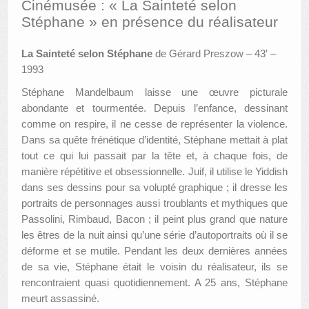
Cinémusée : « La Sainteté selon
Stéphane » en présence du réalisateur
AUTRES LIEUX
La Sainteté selon Stéphane
de Gérard Preszow – 43′ –
ANIMATIONS DES MUSÉES
1993
PUBLICATIONS
Stéphane Mandelbaum laisse une œuvre picturale
abondante et tourmentée. Depuis l’enfance, dessinant
LES APPELS À PROJETS
comme on respire, il ne cesse de représenter la violence.
LE PORTAIL DES COLLECTIONS
Dans sa quête frénétique d’identité, Stéphane mettait à plat
tout ce qui lui passait par la tête et, à chaque fois, de
manière répétitive et obsessionnelle. Juif, il utilise le Yiddish
dans ses dessins pour sa volupté graphique ; il dresse les
portraits de personnages aussi troublants et mythiques que
Passolini, Rimbaud, Bacon ; il peint plus grand que nature
les êtres de la nuit ainsi qu’une série d’autoportraits où il se
déforme et se mutile. Pendant les deux dernières années
de sa vie, Stéphane était le voisin du réalisateur, ils se
rencontraient quasi quotidiennement. A 25 ans, Stéphane
meurt assassiné.