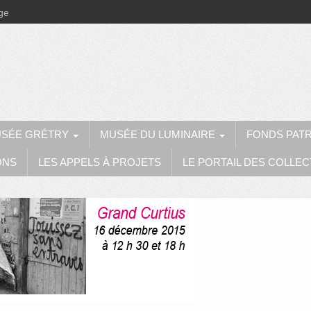
ège
SÉE GRÉTRY
MUSÉE DU LUMINAIRE
FONDS PAT
ONS
LES APPELS À PROJETS
LE PORTAIL DES COLLEC