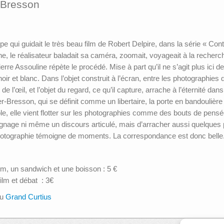
-Bresson
pe qui guidait le très beau film de Robert Delpire, dans la série « Co
 le réalisateur baladait sa caméra, zoomait, voyageait à la recherch
ierre Assouline répète le procédé. Mise à part qu’il ne s’agit plus ic
oir et blanc. Dans l’objet construit à l’écran, entre les photographies 
de l’œil, et l’objet du regard, ce qu’il capture, arrache à l’éternité dan
ier-Bresson, qui se définit comme un libertaire, la porte en bandoulièr
e, elle vient flotter sur les photographies comme des bouts de pensée
émoignage ni même un discours articulé, mais d’arracher aussi quelques
otographie témoigne de moments. La correspondance est donc belle
lm, un sandwich et une boisson : 5 €
ilm et débat : 3€
au
Grand Curtius