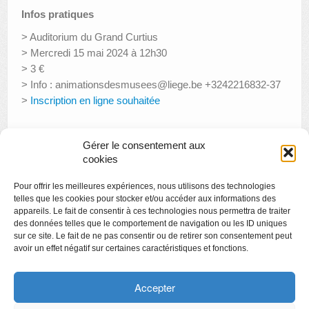
Infos pratiques
> Auditorium du Grand Curtius
> Mercredi 15 mai 2024 à 12h30
> 3 €
> Info : animationsdesmusees@liege.be +3242216832-37
>
Inscription en ligne souhaitée
Gérer le consentement aux
«
Aux Armes, etc.
cookies
« Dodéka » | Spectacle déambulatoire par le Théâtre
Pour offrir les meilleures expériences, nous utilisons des technologies
Proscenium
»
telles que les cookies pour stocker et/ou accéder aux informations des
appareils. Le fait de consentir à ces technologies nous permettra de traiter
des données telles que le comportement de navigation ou les ID uniques
sur ce site. Le fait de ne pas consentir ou de retirer son consentement peut
avoir un effet négatif sur certaines caractéristiques et fonctions.
Copyright
Politique de confidentialité
Accepter
Chartes des engagements des opérateurs culturels