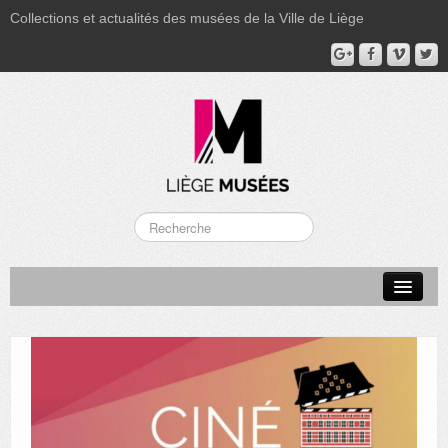
Collections et actualités des musées de la Ville de Liège
LA BOVERIE
GRAND CURTIUS
MUSÉE GRÉTRY
MUSÉE DU LUMINAIRE
FONDS PATRIMONIAUX