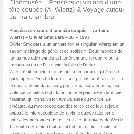
Cinémusée – Pensées et visions d’une
tête coupée (A. Wiertz) & Voyage autour
AUTRES LIEUX
de ma chambre
ANIMATIONS DES MUSÉES
Pensées et visions d’une tête coupée – (Antoine
PUBLICATIONS
Wiertz) – Olivier Smolders – 26′ – 1991
Olivier Smolders a un univers fort et singulier. Wiertz est un
LES APPELS À PROJETS
savant mélange de génie et de sottise ». Deux mondes de
fantasmes additionnels qui amènent une rencontre où la
LE PORTAIL DES COLLECTIONS
transgression de l’un rejoint la folie de l’autre.
Wiertz était un peintre, mais aussi un homme qui écrivait,
qui vitupérait. Ses tableaux et ses propos sont l’axe du film
et nous entrons dans leur gigantisme, leur démence, leur
violence : sujets kitsch, lutte contre la peinture en tant que
matériau qui trahit, vision tumultueuse du monde. Le
cinéaste, au macroscopique des toiles et de leur sujet, a
opposé le microscopique de la visite guidée faite par et
pour « les personnes de petite taille ». A l’univers de Wiertz,
il a confronté le sien tout aussi fort : à la « belle rosine »
répond une fillette impubère; aux côtés de la mort des