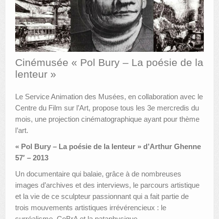
AUTRES LIEUX
ANIMATIONS DES MUSÉES
PUBLICATIONS
Cinémusée « Pol Bury – La poésie de la
lenteur »
LES APPELS À PROJETS
LE PORTAIL DES COLLECTIONS
Le Service Animation des Musées, en collaboration avec le
Centre du Film sur l’Art, propose tous les 3e mercredis du
mois, une projection cinématographique ayant pour thème
l’art.
« Pol Bury – La poésie de la lenteur » d’Arthur Ghenne
57′ – 2013
Un documentaire qui balaie, grâce à de nombreuses
images d’archives et des interviews, le parcours artistique
et la vie de ce sculpteur passionnant qui a fait partie de
trois mouvements artistiques irrévérencieux : le
surréalisme, CoBrA et la pataphysique.