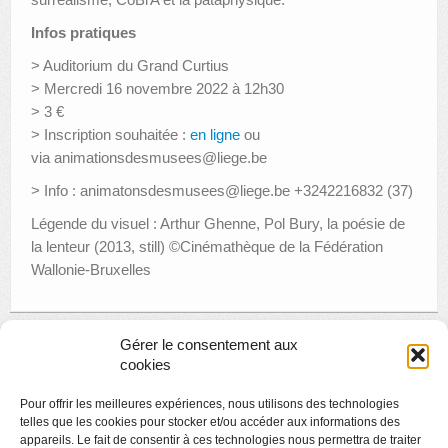
Infos pratiques
> Auditorium du Grand Curtius
> Mercredi 16 novembre 2022 à 12h30
> 3 €
> Inscription souhaitée :
en ligne
ou
via animationsdesmusees@liege.be
> Info : animatonsdesmusees@liege.be +3242216832 (37)
Légende du visuel : Arthur Ghenne, Pol Bury, la poésie de
la lenteur (2013, still) ©Cinémathèque de la Fédération
Wallonie-Bruxelles
Gérer le consentement aux
«
Créamusée « Masque d’Halloween façon masque de
cookies
Bonsin »
Concert du duo Benvenuta – Création d’une composition
Pour offrir les meilleures expériences, nous utilisons des technologies
pour violon et violoncelle
»
telles que les cookies pour stocker et/ou accéder aux informations des
appareils. Le fait de consentir à ces technologies nous permettra de traiter