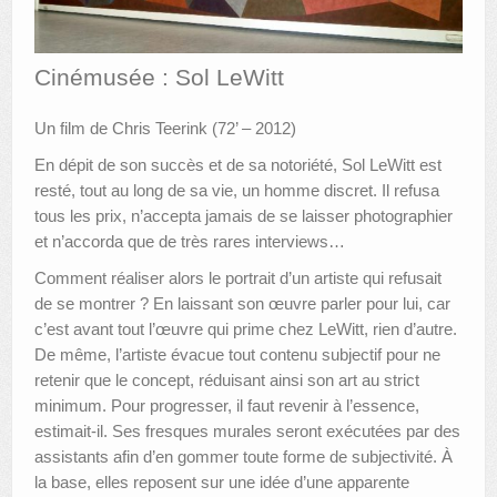
AUTRES LIEUX
Cinémusée : Sol LeWitt
ANIMATIONS DES MUSÉES
Un film de Chris Teerink (72’ – 2012)
PUBLICATIONS
En dépit de son succès et de sa notoriété, Sol LeWitt est
LES APPELS À PROJETS
resté, tout au long de sa vie, un homme discret. Il refusa
tous les prix, n’accepta jamais de se laisser photographier
LE PORTAIL DES COLLECTIONS
et n’accorda que de très rares interviews…
Comment réaliser alors le portrait d’un artiste qui refusait
de se montrer ? En laissant son œuvre parler pour lui, car
c’est avant tout l’œuvre qui prime chez LeWitt, rien d’autre.
De même, l’artiste évacue tout contenu subjectif pour ne
retenir que le concept, réduisant ainsi son art au strict
minimum. Pour progresser, il faut revenir à l’essence,
estimait-il. Ses fresques murales seront exécutées par des
assistants afin d’en gommer toute forme de subjectivité. À
la base, elles reposent sur une idée d’une apparente