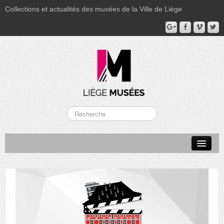
Collections et actualités des musées de la Ville de Liège
LA BOVERIE
GRAND CURTIUS
MUSÉE GRÉTRY
MUSÉE DU LUMINAIRE
FONDS PATRIMONIAUX