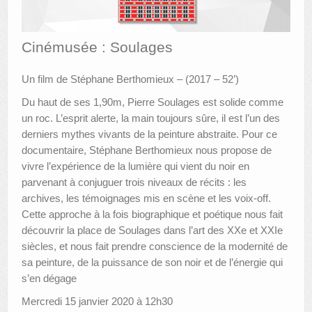
AUTRES LIEUX
Cinémusée : Soulages
ANIMATIONS DES MUSÉES
Un film de Stéphane Berthomieux – (2017 – 52’)
PUBLICATIONS
Du haut de ses 1,90m, Pierre Soulages est solide comme
LES APPELS À PROJETS
un roc. L’esprit alerte, la main toujours sûre, il est l’un des
derniers mythes vivants de la peinture abstraite. Pour ce
LE PORTAIL DES COLLECTIONS
documentaire, Stéphane Berthomieux nous propose de
vivre l’expérience de la lumière qui vient du noir en
parvenant à conjuguer trois niveaux de récits : les
archives, les témoignages mis en scène et les voix-off.
Cette approche à la fois biographique et poétique nous fait
découvrir la place de Soulages dans l’art des XXe et XXIe
siècles, et nous fait prendre conscience de la modernité de
sa peinture, de la puissance de son noir et de l’énergie qui
s’en dégage
Mercredi 15 janvier 2020 à 12h30