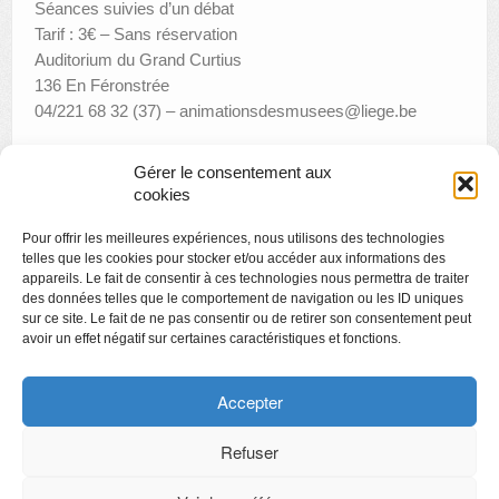
Séances suivies d’un débat
Tarif : 3€ – Sans réservation
Auditorium du Grand Curtius
136 En Féronstrée
04/221 68 32 (37) – animationsdesmusees@liege.be
Gérer le consentement aux
cookies
«
Conférence : Europalia Roumanie
Pour offrir les meilleures expériences, nous utilisons des technologies
Visite en Famille : la statuaire anthropomorphe
»
telles que les cookies pour stocker et/ou accéder aux informations des
appareils. Le fait de consentir à ces technologies nous permettra de traiter
des données telles que le comportement de navigation ou les ID uniques
sur ce site. Le fait de ne pas consentir ou de retirer son consentement peut
avoir un effet négatif sur certaines caractéristiques et fonctions.
Copyright
Politique de confidentialité
Accepter
Chartes des engagements des opérateurs culturels
Refuser