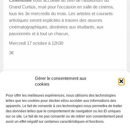
Cinémusée
vous accueille au sein de l’auditorium du
Grand Curtius, mué pour l’occasion en salle de cinéma,
tous les 3e mercredis du mois. Les artistes et courants
artistiques seront explicités à travers des œuvres
cinématographiques, destinées aux étudiants, aux
passionnés et à tout un chacun.
Mercredi 17 octobre à 12h30
3€
Gérer le consentement aux
cookies
«
Nocturne des musées
Pour offrir les meilleures expériences, nous utilisons des technologies
Apéro littéraire : « la Source S » par Philippe Raxhon
»
telles que les cookies pour stocker et/ou accéder aux informations des
appareils. Le fait de consentir à ces technologies nous permettra de traiter
des données telles que le comportement de navigation ou les ID uniques
sur ce site. Le fait de ne pas consentir ou de retirer son consentement peut
avoir un effet négatif sur certaines caractéristiques et fonctions.
Copyright