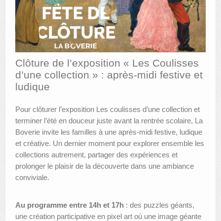
AUTRES LIEUX
ANIMATIONS DES MUSÉES
PUBLICATIONS
Clôture de l’exposition « Les Coulisses
d’une collection » : après-midi festive et
LES APPELS À PROJETS
ludique
LE PORTAIL DES COLLECTIONS
Pour clôturer l’exposition Les coulisses d’une collection et
terminer l’été en douceur juste avant la rentrée scolaire, La
Boverie invite les familles à une après-midi festive, ludique
et créative. Un dernier moment pour explorer ensemble les
collections autrement, partager des expériences et
prolonger le plaisir de la découverte dans une ambiance
conviviale.
Au programme entre 14h et 17h
: des puzzles géants,
une création participative en pixel art où une image géante