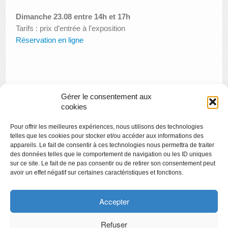
Dimanche 23.08 entre 14h et 17h
Tarifs : prix d’entrée à l’exposition
Réservation en ligne
Gérer le consentement aux
«
Slow au musée : Pilates, visite olfactive et visite tactile à La
cookies
Boverie
Pour offrir les meilleures expériences, nous utilisons des technologies
Viv(r)e la Belle Epoque
»
telles que les cookies pour stocker et/ou accéder aux informations des
appareils. Le fait de consentir à ces technologies nous permettra de traiter
des données telles que le comportement de navigation ou les ID uniques
sur ce site. Le fait de ne pas consentir ou de retirer son consentement peut
avoir un effet négatif sur certaines caractéristiques et fonctions.
Copyright
Politique de confidentialité
Accepter
Chartes des engagements des opérateurs culturels
Refuser