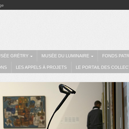
ège
SÉE GRÉTRY
MUSÉE DU LUMINAIRE
FONDS PAT
ONS
LES APPELS À PROJETS
LE PORTAIL DES COLLEC