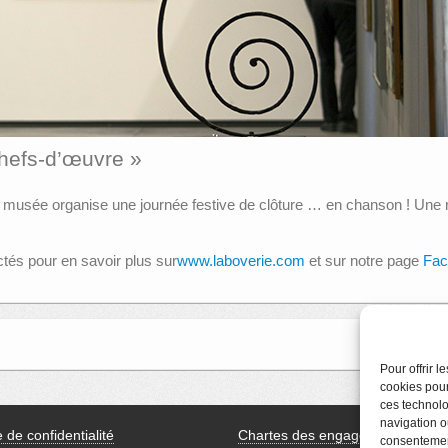
Chefs-d’œuvre »
 le musée organise une journée festive de clôture … en chanson ! Une
ectés pour en savoir plus sur
www.laboverie.com
et sur notre page
Fac
Journées d
Pour offrir 
cookies pour
ces technolo
navigation ou
e de confidentialité
Chartes des engagements des
consentement