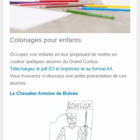
AUTRES LIEUX
ANIMATIONS DES MUSÉES
PUBLICATIONS
Coloriages pour enfants
LES APPELS À PROJETS
Occupez vos enfants en leur proposant de mettre en
couleur quelques œuvres du Grand Curtius.
LE PORTAIL DES COLLECTIONS
Téléchargez le pdf ICI et imprimez-le au format A4.
Vous trouverez ci-dessous une petite présentation de ces
œuvres.
Le
Chevalier Antoine de Bolsée