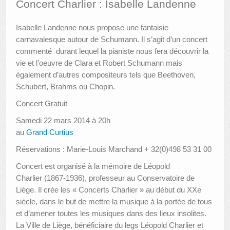
Concert Charlier : Isabelle Landenne
AUTRES LIEUX
Isabelle Landenne nous propose une fantaisie
carnavalesque autour de Schumann. Il s’agit d’un concert
ANIMATIONS DES MUSÉES
commenté durant lequel la pianiste nous fera découvrir la
PUBLICATIONS
vie et l’oeuvre de Clara et Robert Schumann mais
également d’autres compositeurs tels que Beethoven,
LES APPELS À PROJETS
Schubert, Brahms ou Chopin.
LE PORTAIL DES COLLECTIONS
Concert Gratuit
Samedi 22 mars 2014 à 20h
au
Grand Curtius
Réservations : Marie-Louis Marchand + 32(0)498 53 31 00
Concert est organisé à la mémoire de Léopold
Charlier (1867-1936), professeur au Conservatoire de
Liège. Il crée les « Concerts Charlier » au début du XXe
siècle, dans le but de mettre la musique à la portée de tous
et d’amener toutes les musiques dans des lieux insolites.
La Ville de Liège, bénéficiaire du legs Léopold Charlier et