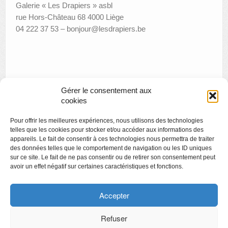
Galerie « Les Drapiers » asbl
rue Hors-­Château 68 4000 Liège
04 222 37 53 – bonjour@lesdrapiers.be
Gérer le consentement aux
cookies
«
L’Orient Express
Pour offrir les meilleures expériences, nous utilisons des technologies
Les Royaumes de la mer : nocturne le 21 décembre
»
telles que les cookies pour stocker et/ou accéder aux informations des
appareils. Le fait de consentir à ces technologies nous permettra de traiter
des données telles que le comportement de navigation ou les ID uniques
sur ce site. Le fait de ne pas consentir ou de retirer son consentement peut
avoir un effet négatif sur certaines caractéristiques et fonctions.
Copyright
Politique de confidentialité
Accepter
Chartes des engagements des opérateurs culturels
Refuser