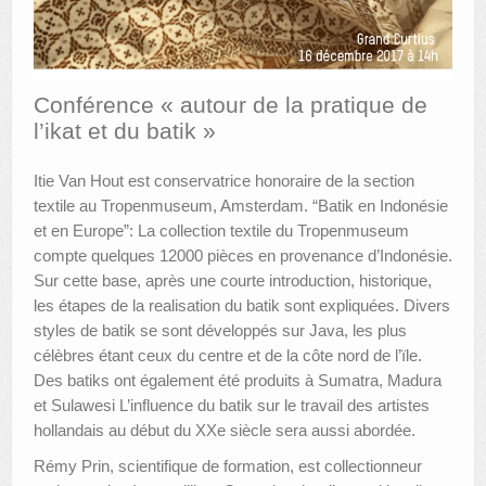
AUTRES LIEUX
ANIMATIONS DES MUSÉES
Conférence « autour de la pratique de
l’ikat et du batik »
PUBLICATIONS
LES APPELS À PROJETS
Itie Van Hout est conservatrice honoraire de la section
textile au Tropenmuseum, Amsterdam. “Batik en Indonésie
LE PORTAIL DES COLLECTIONS
et en Europe”: La collection textile du Tropenmuseum
compte quelques 12000 pièces en provenance d’Indonésie.
Sur cette base, après une courte introduction, historique,
les étapes de la realisation du batik sont expliquées. Divers
styles de batik se sont développés sur Java, les plus
célèbres étant ceux du centre et de la côte nord de l’ïle.
Des batiks ont également été produits à Sumatra, Madura
et Sulawesi L’influence du batik sur le travail des artistes
hollandais au début du XXe siècle sera aussi abordée.
Rémy Prin, scientifique de formation, est collectionneur