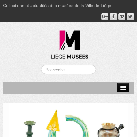
Collections et actualités des musées de la Ville de Liège
LA BOVERIE
GRAND CURTIUS
MUSÉE GRÉTRY
MUSÉE DU LUMINAIRE
FONDS PATRIMONIAUX