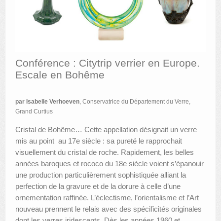
AUTRES LIEUX
ANIMATIONS DES MUSÉES
PUBLICATIONS
Conférence : Citytrip verrier en Europe.
Escale en Bohême
LES APPELS À PROJETS
LE PORTAIL DES COLLECTIONS
par
Isabelle Verhoeven
, Conservatrice du Département du Verre,
Grand Curtius
Cristal de Bohême… Cette appellation désignait un verre
mis au point au 17e siècle : sa pureté le rapprochait
visuellement du cristal de roche. Rapidement, les belles
années baroques et rococo du 18e siècle voient s’épanouir
une production particulièrement sophistiquée alliant la
perfection de la gravure et de la dorure à celle d’une
ornementation raffinée. L’éclectisme, l’orientalisme et l’Art
nouveau prennent le relais avec des spécificités originales
dont les verres iridescents. Dès les années 1960 et