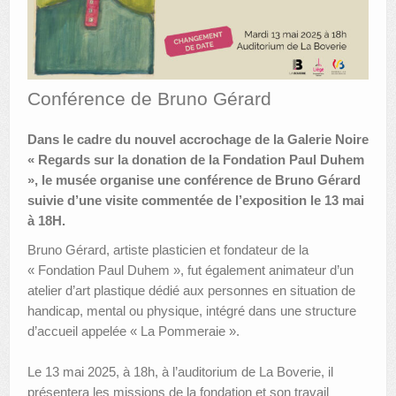
AUTRES LIEUX
ANIMATIONS DES MUSÉES
Conférence de Bruno Gérard
PUBLICATIONS
LES APPELS À PROJETS
Dans le cadre du nouvel accrochage de la Galerie Noire
« Regards sur la donation de la Fondation Paul Duhem
LE PORTAIL DES COLLECTIONS
», le musée organise une conférence de Bruno Gérard
suivie d’une visite commentée de l’exposition le 13 mai
à 18H.
Bruno Gérard, artiste plasticien et fondateur de la
« Fondation Paul Duhem », fut également animateur d’un
atelier d’art plastique dédié aux personnes en situation de
handicap, mental ou physique, intégré dans une structure
d’accueil appelée « La Pommeraie ».
Le 13 mai 2025, à 18h, à l’auditorium de La Boverie, il
présentera les missions de la fondation et son travail