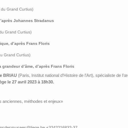
 du Grand Curtius)
 d’après Johannes Stradanus
du Grand Curtius)
ique, d’après Frans Floris
u Grand Curtius)
a grandeur d’âme, d’après Frans Floris
e BRIAU
(Paris, Institut national d’Histoire de l’Art), spécialiste de
ège le 27 avril 2023 à 18h30.
s anciennes, méthodes et enjeux»
ionsdesmusees@liege.be +3242216832-37