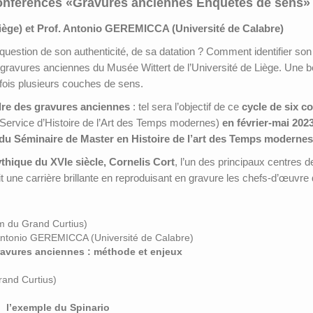
conférences «Gravures anciennes Enquêtes de sens»
ège) et Prof. Antonio GEREMICCA (Université de Calabre)
uestion de son authenticité, de sa datation ? Comment identifier so
de gravures anciennes du Musée Wittert de l’Université de Liège. Une 
fois plusieurs couches de sens.
dre des gravures anciennes
: tel sera l’objectif de ce
cycle de six c
le Service d’Histoire de l’Art des Temps modernes)
en février-mai 2023
du Séminaire de Master en Histoire de l’art des Temps modernes 
thique du XVIe siècle,
Cornelis Cort
, l’un des principaux centres 
 fit une carrière brillante en reproduisant en gravure les chefs-d’œuvre
um du Grand Curtius)
Antonio GEREMICCA (Université de Calabre)
ravures anciennes : méthode et enjeux
rand Curtius)
: l’exemple du Spinario