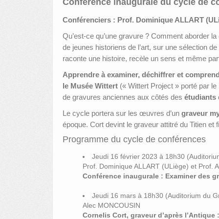
Conférence inaugurale du cycle de 
Conférenciers : Prof. Dominique ALLART (ULi
Qu’est-ce qu’une gravure ? Comment aborder la q
de jeunes historiens de l’art, sur une sélection 
raconte une histoire, recèle un sens et même par
Apprendre à examiner, déchiffrer et compren
le Musée Wittert
(« Wittert Project » porté par 
de gravures anciennes aux côtés des
étudiants 
Le cycle portera sur les œuvres d’un
graveur my
époque. Cort devint le graveur attitré du Titien et
Programme du cycle de conférences
Jeudi 16 février 2023 à 18h30 (Auditori
Prof. Dominique ALLART (ULiège) et Prof. 
Conférence inaugurale : Examiner des g
Jeudi 16 mars à 18h30 (Auditorium du G
Alec MONCOUSIN
Cornelis Cort, graveur d’après l’Antique 