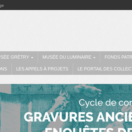
ège
SÉE GRÉTRY
MUSÉE DU LUMINAIRE
FONDS PAT
ONS
LES APPELS À PROJETS
LE PORTAIL DES COLLEC