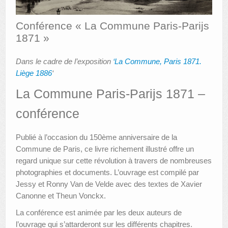
AUTRES LIEUX
Conférence « La Commune Paris-Parijs
1871 »
ANIMATIONS DES MUSÉES
PUBLICATIONS
Dans le cadre de l’exposition
‘La Commune, Paris 1871.
Liège 1886
‘
LES APPELS À PROJETS
La Commune Paris-Parijs 1871 –
LE PORTAIL DES COLLECTIONS
conférence
Publié à l’occasion du 150ème anniversaire de la
Commune de Paris, ce livre richement illustré offre un
regard unique sur cette révolution à travers de nombreuses
photographies et documents. L’ouvrage est compilé par
Jessy et Ronny Van de Velde avec des textes de Xavier
Canonne et Theun Vonckx.
La conférence est animée par les deux auteurs de
l’ouvrage qui s’attarderont sur les différents chapitres.