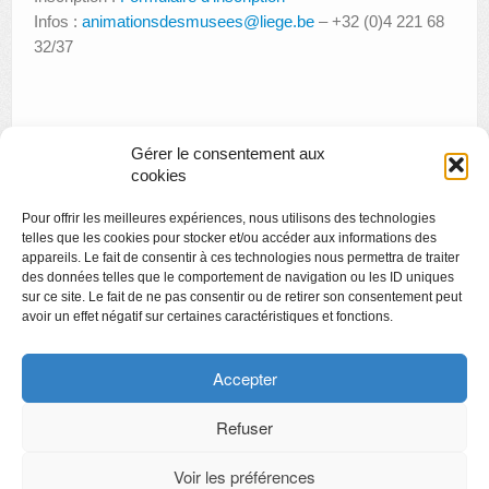
Infos :
animationsdesmusees@liege.be
– +32 (0)4 221 68
32/37
Gérer le consentement aux
«
Conférence : Promouvoir des vertus par la gravure. La
cookies
grandeur d’âme, d’après Frans Floris
Pour offrir les meilleures expériences, nous utilisons des technologies
Avec le temps… Soirée hommage à Léo Ferré
»
telles que les cookies pour stocker et/ou accéder aux informations des
appareils. Le fait de consentir à ces technologies nous permettra de traiter
des données telles que le comportement de navigation ou les ID uniques
sur ce site. Le fait de ne pas consentir ou de retirer son consentement peut
avoir un effet négatif sur certaines caractéristiques et fonctions.
Copyright
Politique de confidentialité
Accepter
Chartes des engagements des opérateurs culturels
Refuser
Voir les préférences