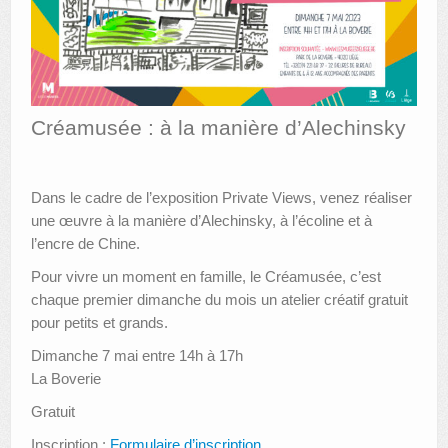
AUTRES LIEUX
ANIMATIONS DES MUSÉES
PUBLICATIONS
Créamusée : à la manière d’Alechinsky
LES APPELS À PROJETS
LE PORTAIL DES COLLECTIONS
Dans le cadre de l’exposition Private Views, venez réaliser
une œuvre à la manière d’Alechinsky, à l’écoline et à
l’encre de Chine.
Pour vivre un moment en famille, le Créamusée, c’est
chaque premier dimanche du mois un atelier créatif gratuit
pour petits et grands.
Dimanche 7 mai entre 14h à 17h
La Boverie
Gratuit
Inscription :
Formulaire d’inscription