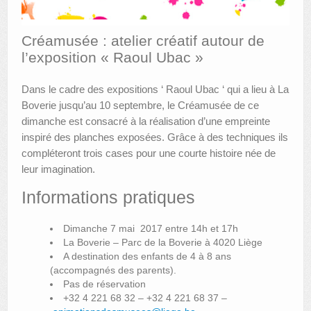
AUTRES LIEUX
Créamusée : atelier créatif autour de
ANIMATIONS DES MUSÉES
l’exposition « Raoul Ubac »
PUBLICATIONS
Dans le cadre des expositions ‘ Raoul Ubac ‘ qui a lieu à La
Boverie jusqu’au 10 septembre, le Créamusée de ce
LES APPELS À PROJETS
dimanche est consacré à la réalisation d’une empreinte
inspiré des planches exposées. Grâce à des techniques ils
LE PORTAIL DES COLLECTIONS
compléteront trois cases pour une courte histoire née de
leur imagination.
Informations pratiques
Dimanche 7 mai 2017 entre 14h et 17h
La Boverie – Parc de la Boverie à 4020 Liège
A destination des enfants de 4 à 8 ans
(accompagnés des parents).
Pas de réservation
+32 4 221 68 32 – +32 4 221 68 37 –