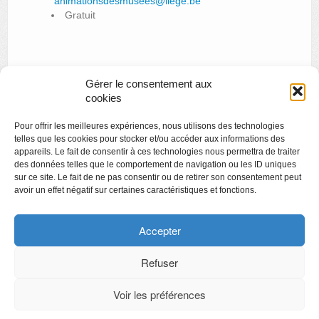
animationsdesmusees@liege.be
Gratuit
Gérer le consentement aux
«
Prix Dacos 2017
cookies
Rencontre au musée avec les étudiants en Histoire de l’Art
Pour offrir les meilleures expériences, nous utilisons des technologies
de l’ULg
»
telles que les cookies pour stocker et/ou accéder aux informations des
appareils. Le fait de consentir à ces technologies nous permettra de traiter
des données telles que le comportement de navigation ou les ID uniques
sur ce site. Le fait de ne pas consentir ou de retirer son consentement peut
avoir un effet négatif sur certaines caractéristiques et fonctions.
Copyright
Politique de confidentialité
Accepter
Chartes des engagements des opérateurs culturels
Refuser
Voir les préférences
CyberChimps ©2026