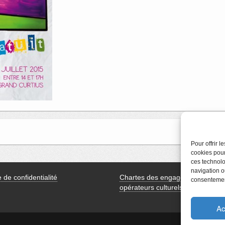
Pour offrir 
cookies pour
ces technolo
navigation ou
e de confidentialité
Chartes des engagements des
consentement
opérateurs culturels
Ac