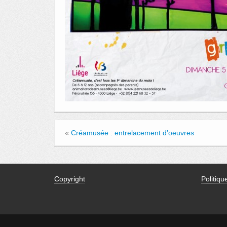
«
Créamusée : entrelacement d’oeuvres
Copyright
Politiqu