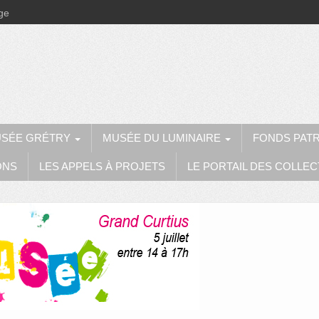
ège
SÉE GRÉTRY
MUSÉE DU LUMINAIRE
FONDS PAT
ONS
LES APPELS À PROJETS
LE PORTAIL DES COLLEC