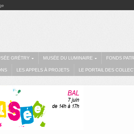
ège
SÉE GRÉTRY
MUSÉE DU LUMINAIRE
FONDS PAT
ONS
LES APPELS À PROJETS
LE PORTAIL DES COLLEC