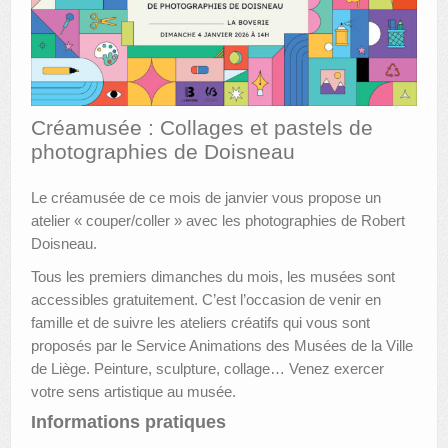
AUTRES LIEUX
ANIMATIONS DES MUSÉES
PUBLICATIONS
Créamusée : Collages et pastels de
photographies de Doisneau
LES APPELS À PROJETS
Le créamusée de ce mois de janvier vous propose un
LE PORTAIL DES COLLECTIONS
atelier « couper/coller » avec les photographies de Robert
Doisneau.
Tous les premiers dimanches du mois, les musées sont
accessibles gratuitement. C’est l’occasion de venir en
famille et de suivre les ateliers créatifs qui vous sont
proposés par le Service Animations des Musées de la Ville
de Liège. Peinture, sculpture, collage… Venez exercer
votre sens artistique au musée.
Informations pratiques