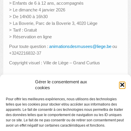
> Enfants de 6 à 12 ans, accompagnés
> Le dimanche 4 janvier 2026
> De 14h00 à 16h30
> La Boverie, Parc de la Boverie 3, 4020 Liège
> Tarif : Gratuit
> Réservation en ligne
Pour toute question :
animationsdesmusees@liege.be
ou
+3242216832-37
Copyright visuel : Ville de Liège – Grand Curtius
Gérer le consentement aux
«
Récital de Anton Niculescu : Suites pour violoncelle seul de
cookies
Jean-Sébastien Bach
Pour offrir les meilleures expériences, nous utilisons des technologies
Expo « Sur les murs Vol. III » par Le Musée Hors les Murs
»
telles que les cookies pour stocker et/ou accéder aux informations des
appareils. Le fait de consentir à ces technologies nous permettra de traiter
des données telles que le comportement de navigation ou les ID uniques
sur ce site. Le fait de ne pas consentir ou de retirer son consentement peut
avoir un effet négatif sur certaines caractéristiques et fonctions.
Copyright