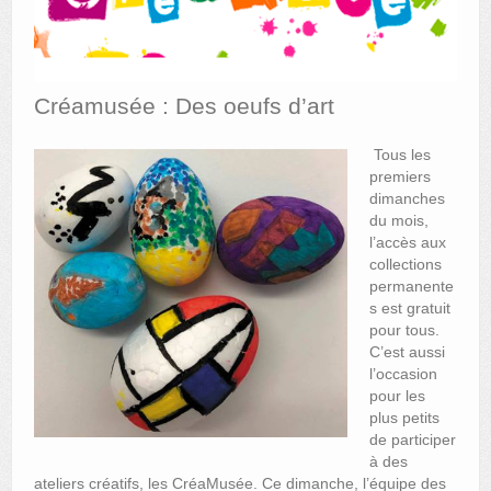
AUTRES LIEUX
ANIMATIONS DES MUSÉES
Créamusée : Des oeufs d’art
PUBLICATIONS
Tous les
LES APPELS À PROJETS
premiers
dimanches
LE PORTAIL DES COLLECTIONS
du mois,
l’accès aux
collections
permanente
s est gratuit
pour tous.
C’est aussi
l’occasion
pour les
plus petits
de participer
à des
ateliers créatifs, les CréaMusée. Ce dimanche, l’équipe des