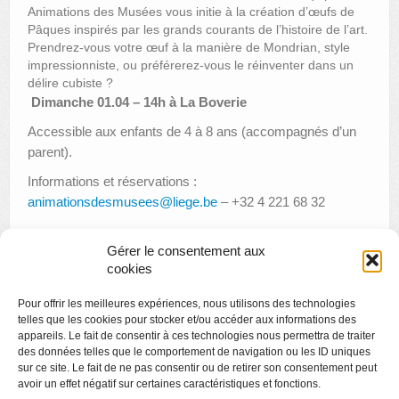
Animations des Musées vous initie à la création d’œufs de
Pâques inspirés par les grands courants de l’histoire de l’art.
Prendrez-vous votre œuf à la manière de Mondrian, style
impressionniste, ou préférerez-vous le réinventer dans un
délire cubiste ?
Dimanche 01.04 – 14h à La Boverie
Accessible aux enfants de 4 à 8 ans (accompagnés d’un
parent).
Informations et réservations :
animationsdesmusees@liege.be
– +32 4 221 68 32
Gérer le consentement aux
cookies
«
Le classique c’est chouette : les triomphes de l’Opérette
Pour offrir les meilleures expériences, nous utilisons des technologies
Apéro littéraire : Carte blanche aux éditions Tétras Lyre
»
telles que les cookies pour stocker et/ou accéder aux informations des
appareils. Le fait de consentir à ces technologies nous permettra de traiter
des données telles que le comportement de navigation ou les ID uniques
sur ce site. Le fait de ne pas consentir ou de retirer son consentement peut
avoir un effet négatif sur certaines caractéristiques et fonctions.
Copyright