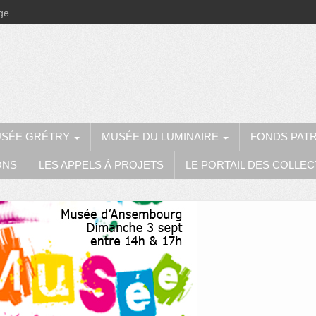
ège
SÉE GRÉTRY
MUSÉE DU LUMINAIRE
FONDS PAT
ONS
LES APPELS À PROJETS
LE PORTAIL DES COLLEC