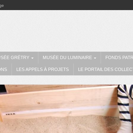
ège
SÉE GRÉTRY
MUSÉE DU LUMINAIRE
FONDS PAT
ONS
LES APPELS À PROJETS
LE PORTAIL DES COLLEC