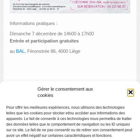
Informations pratiques :
Dimanche 7 décembre de 14h00 à 17h00
Entrée et participation gratuites
au
BAL
, Féronstrée 86, 4000 Liège
Gérer le consentement aux
cookies
«
« InAfrica » photos de Fabien Vieilletoile
Pour offrir les meilleures expériences, nous utilisons des technologies
Visite thématique : la femme au 19e siècle
»
telles que les cookies pour stocker et/ou accéder aux informations des
appareils. Le fait de consentir à ces technologies nous permettra de traiter
des données telles que le comportement de navigation ou les ID uniques
sur ce site. Le fait de ne pas consentir ou de retirer son consentement peut
avoir un effet négatif sur certaines caractéristiques et fonctions.
Copyright