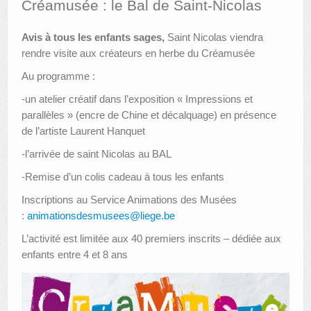
Créamusée : le Bal de Saint-Nicolas
AUTRES LIEUX
Avis à tous les enfants sages
,
Saint Nicolas viendra
rendre visite aux créateurs en herbe du Créamusée
ANIMATIONS DES MUSÉES
Au programme :
PUBLICATIONS
-un atelier créatif dans l’exposition « Impressions et
LES APPELS À PROJETS
parallèles » (encre de Chine et décalquage) en présence
de l’artiste Laurent Hanquet
LE PORTAIL DES COLLECTIONS
-l’arrivée de saint Nicolas au BAL
-Remise d’un colis cadeau à tous les enfants
Inscriptions au Service Animations des Musées
:
animationsdesmusees@liege.be
L’activité est limitée aux 40 premiers inscrits – dédiée aux
enfants entre 4 et 8 ans