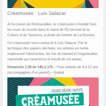
AUTRES LIEUX
Créamusée : Luis Salazar
ANIMATIONS DES MUSÉES
A l’occasion de Retrouvailles, le créamusée s’installe hors
PUBLICATIONS
les murs du musée dans le stand de l’Échevinat de la
Culture et du Tourisme, à droite de l’entrée de La Boverie.
LES APPELS À PROJETS
Ce créamusée sera consacré à Luis Salazar. Par la
LE PORTAIL DES COLLECTIONS
technique des papiers déchirés, les artistes en herbe
exploreront l’abstraction, les lois du hasard et l’organisation
rationnelle qui caractérise le travail de cet artiste.
Dimanche 1.09 de 14h à 17h
– Pour enfants de 4 à 12 ans
(accompagnés d’un parent) – Gratuit