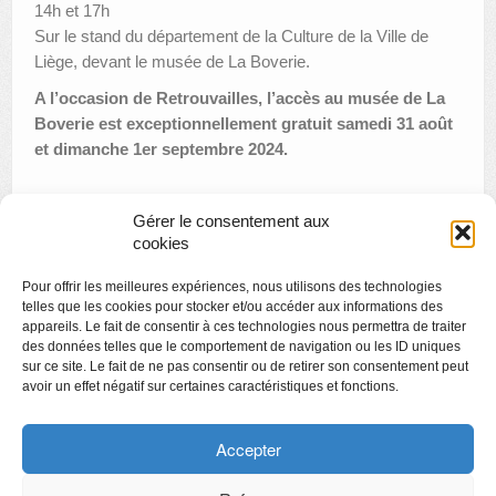
14h et 17h
Sur le stand du département de la Culture de la Ville de
Liège, devant le musée de La Boverie.
A l’occasion de Retrouvailles, l’accès au musée de La
Boverie est exceptionnellement gratuit samedi 31 août
et dimanche 1er septembre 2024.
Gérer le consentement aux
«
Espace Jeunes Artistes : Anne-Sophie Fontenelle
cookies
Exposition Armand Rassenfosse : Ouvertures
Pour offrir les meilleures expériences, nous utilisons des technologies
exceptionnelles, visites et démonstrations
»
telles que les cookies pour stocker et/ou accéder aux informations des
appareils. Le fait de consentir à ces technologies nous permettra de traiter
des données telles que le comportement de navigation ou les ID uniques
sur ce site. Le fait de ne pas consentir ou de retirer son consentement peut
avoir un effet négatif sur certaines caractéristiques et fonctions.
Copyright
Politique de confidentialité
Accepter
Chartes des engagements des opérateurs culturels