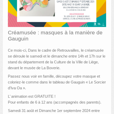
AUTRES LIEUX
ANIMATIONS DES MUSÉES
PUBLICATIONS
Créamusée : masques à la manière de
Gauguin
LES APPELS À PROJETS
Ce mois-ci, Dans le cadre de Retrouvailles, le créamusée
LE PORTAIL DES COLLECTIONS
se déroule le samedi et le dimanche entre 14h et 17h sur le
stand du département de la Culture de la Ville de Liège,
devant le musée de La Boverie.
Passez nous voir en famille, découpez votre masque et
coloriez-le comme dans le tableau de Gauguin « Le Sorcier
d’Iva Oa ».
L’ animation est GRATUITE !
Pour enfants de 6 à 12 ans (accompagnés des parents).
Samedi 31 août et Dimanche 1er septembre 2024 entre