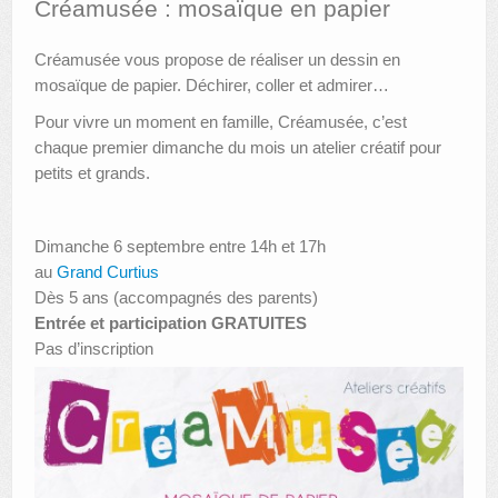
Créamusée : mosaïque en papier
AUTRES LIEUX
Créamusée vous propose de réaliser un dessin en
mosaïque de papier. Déchirer, coller et admirer…
ANIMATIONS DES MUSÉES
Pour vivre un moment en famille, Créamusée, c’est
PUBLICATIONS
chaque premier dimanche du mois un atelier créatif pour
petits et grands.
LES APPELS À PROJETS
LE PORTAIL DES COLLECTIONS
Dimanche 6 septembre entre 14h et 17h
au
Grand Curtius
Dès 5 ans (accompagnés des parents)
Entrée et participation GRATUITES
Pas d’inscription