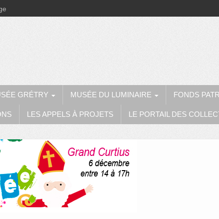
ège
SÉE GRÉTRY
MUSÉE DU LUMINAIRE
FONDS PAT
ONS
LES APPELS À PROJETS
LE PORTAIL DES COLLEC