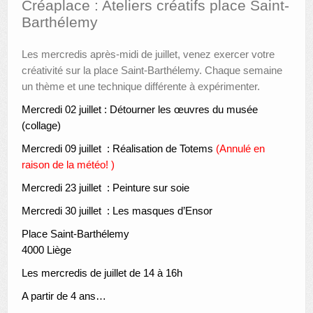
Créaplace : Ateliers créatifs place Saint-
Barthélemy
AUTRES LIEUX
Les mercredis après-midi de juillet, venez exercer votre
ANIMATIONS DES MUSÉES
créativité sur la place Saint-Barthélemy. Chaque semaine
PUBLICATIONS
un thème et une technique différente à expérimenter.
Mercredi 02 juillet : Détourner les œuvres du musée
LES APPELS À PROJETS
(collage)
LE PORTAIL DES COLLECTIONS
Mercredi 09 juillet : Réalisation de Totems
(Annulé en
raison de la météo! )
Mercredi 23 juillet : Peinture sur soie
Mercredi 30 juillet : Les masques d’Ensor
Place Saint-Barthélemy
4000 Liège
Les mercredis de juillet de 14 à 16h
A partir de 4 ans…