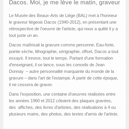
Dacos. Moi, je me lève le matin, graveur
AUTRES LIEUX
Le Musée des Beaux-Arts de Liège (BAL) met à l’honneur
le graveur liégeois Dacos (1940-2012), en présentant une
ANIMATIONS DES MUSÉES
rétrospective de l’oeuvre de l’artiste, qui nous a quitté il y a
PUBLICATIONS
tout juste un an.
Dacos maîtrisait la gravure comme personne. Eau-forte,
LES APPELS À PROJETS
pointe sèche, lithographie, sérigraphie, offset, Dacos a tout
LE PORTAIL DES COLLECTIONS
essayé. Il innove, tout le temps. Partant d’une formation
d’enseignant, il se lance, sous les conseils de Jean
Donnay – autre personnalité marquante du monde de la
gravure – dans l’art de l’estampe. À partir de cette époque,
il ne cessera de graver.
Dans l’exposition, une centaine d’oeuvres réalisées entre
les années 1960 et 2012 côtoient des plaques gravées,
des affiches, des livres d’artistes, des réalisations à 4 ou
plusieurs mains, des photos, des textes d’amis de l’artiste.