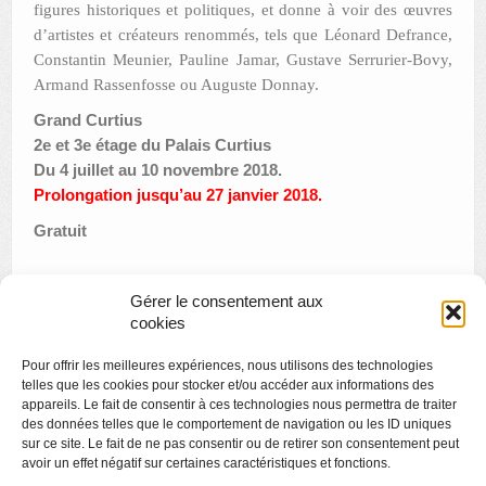
figures historiques et politiques, et donne à voir des œuvres
d’artistes et créateurs renommés, tels que Léonard Defrance,
Constantin Meunier, Pauline Jamar, Gustave Serrurier-Bovy,
Armand Rassenfosse ou Auguste Donnay.
Grand Curtius
2e et 3e étage du Palais Curtius
Du 4 juillet au 10 novembre 2018.
Prolongation jusqu’au 27
janvier 2018.
Gratuit
Gérer le consentement aux
«
Tous les chemins mènent à Rome & Nocturne de « Viva
cookies
Roma ! »
Pour offrir les meilleures expériences, nous utilisons des technologies
Exposition Willy Gasquis (1926-2014), peintures et dessins
»
telles que les cookies pour stocker et/ou accéder aux informations des
appareils. Le fait de consentir à ces technologies nous permettra de traiter
des données telles que le comportement de navigation ou les ID uniques
sur ce site. Le fait de ne pas consentir ou de retirer son consentement peut
avoir un effet négatif sur certaines caractéristiques et fonctions.
Copyright