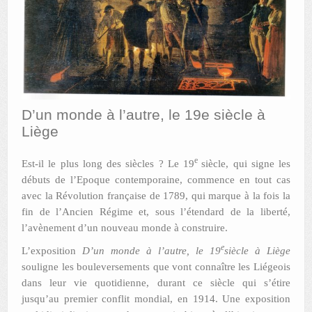
AUTRES LIEUX
ANIMATIONS DES MUSÉES
PUBLICATIONS
LES APPELS À PROJETS
D’un monde à l’autre, le 19e siècle à
Liège
LE PORTAIL DES COLLECTIONS
e
Est-il le plus long des siècles ? Le 19
siècle, qui signe les
débuts de l’Epoque contemporaine, commence en tout cas
avec la Révolution française de 1789, qui marque à la fois la
fin de l’Ancien Régime et, sous l’étendard de la liberté,
l’avènement d’un nouveau monde à construire.
e
L’exposition
D’un monde à l’autre, le 19
siècle à Liège
souligne les bouleversements que vont connaître les Liégeois
dans leur vie quotidienne, durant ce siècle qui s’étire
jusqu’au premier conflit mondial, en 1914. Une exposition