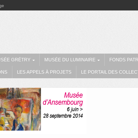
ège
SÉE GRÉTRY
MUSÉE DU LUMINAIRE
FONDS PAT
ONS
LES APPELS À PROJETS
LE PORTAIL DES COLLEC