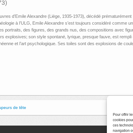
73)
 œuvres d’Emile Alexandre (Liège, 1935-1973), décédé prématurément 
archéologie à l’ULG, Emile Alexandre s’est toujours considéré comme un 
 portraits, des figures, des grands nus, des compositions avec figure
eurs explosives; son style spontané, lyrique, presque fauve, est remp
néenne et l’art psychologique. Ses toiles sont des explosions de c
upeurs de tête
Pour offrir 
cookies pour
ces technolo
navigation ou