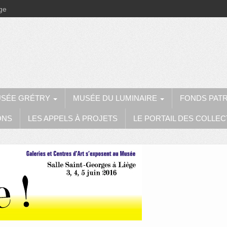
ège
SÉE GRÉTRY
MUSÉE DU LUMINAIRE
FONDS PAT
ONS
LES APPELS À PROJETS
LE PORTAIL DES COLLEC