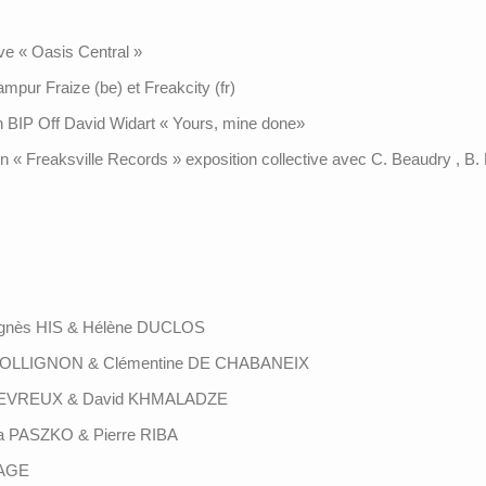
tive « Oasis Central »
mpur Fraize (be) et Freakcity (fr)
n BIP Off David Widart « Yours, mine done»
« Freaksville Records » exposition collective avec C. Beaudry , B.
 Agnès HIS & Hélène DUCLOS
ue COLLIGNON & Clémentine DE CHABANEIX
ck DEVREUX & David KHMALADZE
ta PASZKO & Pierre RIBA
BAGE