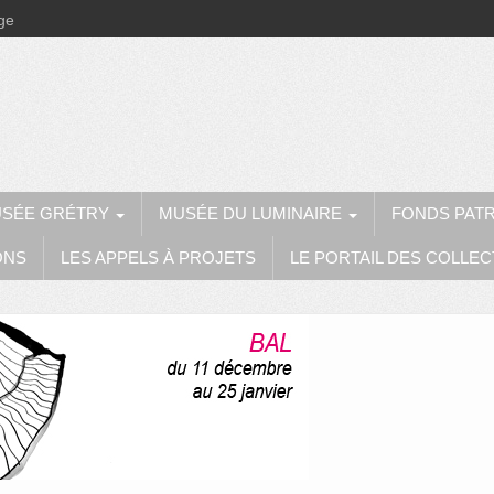
ège
SÉE GRÉTRY
MUSÉE DU LUMINAIRE
FONDS PAT
ONS
LES APPELS À PROJETS
LE PORTAIL DES COLLEC