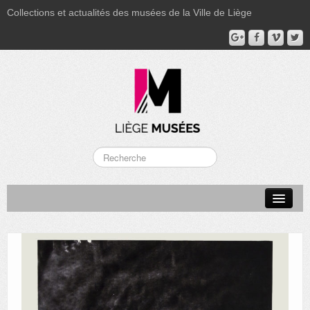
Collections et actualités des musées de la Ville de Liège
LA BOVERIE
GRAND CURTIUS
MUSÉE GRÉTRY
MUSÉE DU LUMINAIRE
FONDS PATRIMONIAUX