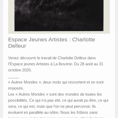
AUTRES LIEUX
ANIMATIONS DES MUSÉES
PUBLICATIONS
Espace Jeunes Artistes : Charlotte
LES APPELS À PROJETS
Delleur
LE PORTAIL DES COLLECTIONS
Venez découvrir le travail de Charlotte Delleur dans
l’Espace jeunes Artistes à La Boverie. Du 28 août au 31
octobre 2020.
_____
« Autres Mondes », deux mots qui ressortent et se sont
imposés.
Les « Autres Mondes » sont des mondes de toutes les
possibilités. Ce qui n’a pas été, ce qui aurait pu être, ce qui
sera, ce qui est, mais que l’on ne peut percevoir. Ils
évoluent en parallèle au nôtre. Nous les frôlons sans