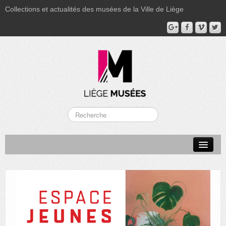
Collections et actualités des musées de la Ville de Liège
LA BOVERIE
GRAND CURTIUS
MUSÉE GRÉTRY
MUSÉE DU LUMINAIRE
FONDS PATRIMONIAUX