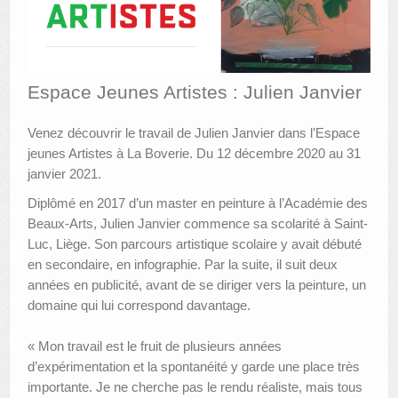
AUTRES LIEUX
ANIMATIONS DES MUSÉES
Espace Jeunes Artistes : Julien Janvier
PUBLICATIONS
Venez découvrir le travail de Julien Janvier dans l’Espace
LES APPELS À PROJETS
jeunes Artistes à La Boverie. Du 12 décembre 2020 au 31
janvier 2021.
LE PORTAIL DES COLLECTIONS
Diplômé en 2017 d’un master en peinture à l’Académie des
Beaux-Arts, Julien Janvier commence sa scolarité à Saint-
Luc, Liège. Son parcours artistique scolaire y avait débuté
en secondaire, en infographie. Par la suite, il suit deux
années en publicité, avant de se diriger vers la peinture, un
domaine qui lui correspond davantage.
« Mon travail est le fruit de plusieurs années
d’expérimentation et la spontanéité y garde une place très
importante. Je ne cherche pas le rendu réaliste, mais tous