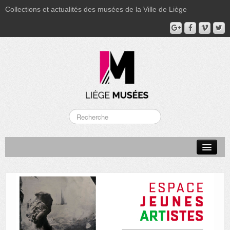
Collections et actualités des musées de la Ville de Liège
LA BOVERIE
GRAND CURTIUS
MUSÉE GRÉTRY
MUSÉE DU LUMINAIRE
FONDS PATRIMONIAUX