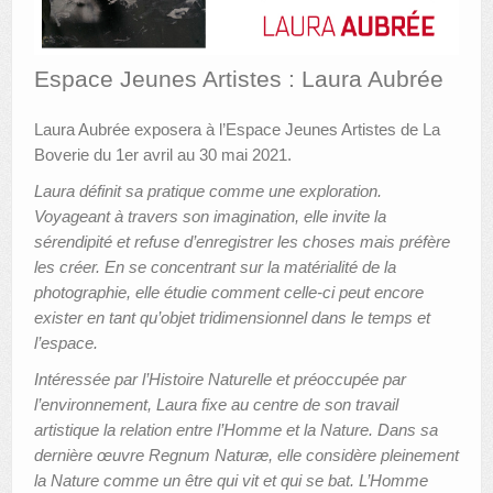
AUTRES LIEUX
Espace Jeunes Artistes : Laura Aubrée
ANIMATIONS DES MUSÉES
Laura Aubrée exposera à l’Espace Jeunes Artistes de La
PUBLICATIONS
Boverie du 1er avril au 30 mai 2021.
LES APPELS À PROJETS
Laura définit sa pratique comme une exploration.
Voyageant à travers son imagination, elle invite la
LE PORTAIL DES COLLECTIONS
sérendipité et refuse d’enregistrer les choses mais préfère
les créer. En se concentrant sur la matérialité de la
photographie, elle étudie comment celle-ci peut encore
exister en tant qu’objet tridimensionnel dans le temps et
l’espace.
Intéressée par l’Histoire Naturelle et préoccupée par
l’environnement, Laura fixe au centre de son travail
artistique la relation entre l’Homme et la Nature. Dans sa
dernière œuvre Regnum Naturæ, elle considère pleinement
la Nature comme un être qui vit et qui se bat. L’Homme