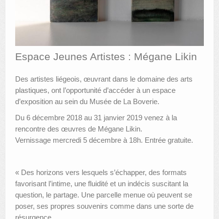
AUTRES LIEUX
ANIMATIONS DES MUSÉES
Espace Jeunes Artistes : Mégane Likin
PUBLICATIONS
LES APPELS À PROJETS
Des artistes liégeois, œuvrant dans le domaine des arts
plastiques, ont l’opportunité d’accéder à un espace
LE PORTAIL DES COLLECTIONS
d’exposition au sein du Musée de La Boverie.
Du 6 décembre 2018 au 31 janvier 2019 venez à la
rencontre des œuvres de Mégane Likin.
Vernissage mercredi 5 décembre à 18h. Entrée gratuite.
« Des horizons vers lesquels s’échapper, des formats
favorisant l’intime, une fluidité et un indécis suscitant la
question, le partage. Une parcelle menue où peuvent se
poser, ses propres souvenirs comme dans une sorte de
résurgence.