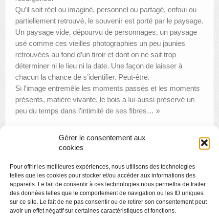
Qu’il soit réel ou imaginé, personnel ou partagé, enfoui ou
partiellement retrouvé, le souvenir est porté par le paysage.
Un paysage vide, dépourvu de personnages, un paysage
usé comme ces vieilles photographies un peu jaunies
retrouvées au fond d’un tiroir et dont on ne sait trop
déterminer ni le lieu ni la date. Une façon de laisser à
chacun la chance de s’identifier. Peut-être.
Si l’image entremêle les moments passés et les moments
présents, matière vivante, le bois a lui-aussi préservé un
peu du temps dans l’intimité de ses fibres… »
Gérer le consentement aux
cookies
«
Rencontre : Les visages noirs d’hier, aujourd’hui et demain
Pour offrir les meilleures expériences, nous utilisons des technologies
Liège. Chefs-d’œuvre.
»
telles que les cookies pour stocker et/ou accéder aux informations des
appareils. Le fait de consentir à ces technologies nous permettra de traiter
des données telles que le comportement de navigation ou les ID uniques
sur ce site. Le fait de ne pas consentir ou de retirer son consentement peut
avoir un effet négatif sur certaines caractéristiques et fonctions.
Copyright